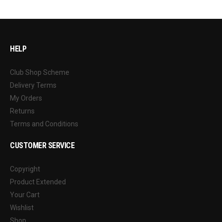
HELP
Club Shop Scheme
Delivery Terms
My Orders
Returns
Terms and Conditions
CUSTOMER SERVICE
Copyright
Product Extended
Your Cart
Wishlist
Shop