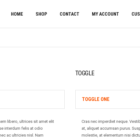
HOME
SHOP
CONTACT
MY ACCOUNT
CUS
TOGGLE
TOGGLE ONE
 libero, ultrices sit amet elit
Cras nec imperdiet neque. Vestibu
e interdum felis at odio
at, aliquet accumsan purus. Susp
ec ac ultricies nisl. Nam
molestie, at elementum nisi dict