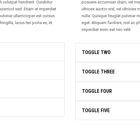
volutpat hendrerit. Curabitur
posuere accumsan diam, vel matti
a euismod sed. Etiam at imperdiet
ultrices auctor nisl, vel ultrici
pulvinar ullamcorper est cursus
nulla. Quisque feugiat pulvinar m
ringilla, lacus leo porta ex, et
eget. Aliquam facilisis, nisl ac ph
imperdiet enim est nec velit.
TOGGLE TWO
TOGGLE THREE
TOGGLE FOUR
TOGGLE FIVE